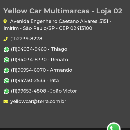
Yellow Car Multimarcas - Loja 02
Avenida Engenheiro Caetano Alvares, 5151 -
Imirim - São Paulo/SP - CEP 02413100
(11)2239-8278
(11)94034-9460 - Thiago
(11)94034-8330 - Renato
(11)96954-6070 - Armando
(11)94730-2533 - Rita
(11)99653-4808 - João Victor
yellowcar@terra.com.br