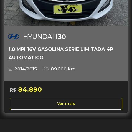
HYUNDAI
I30
1.8 MPI 16V GASOLINA SÉRIE LIMITADA 4P
AUTOMATICO
2014/2015
89.000 km
84.890
R$
Ver mais