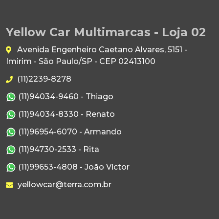
Yellow Car Multimarcas - Loja 02
Avenida Engenheiro Caetano Alvares, 5151 -
Imirim - São Paulo/SP - CEP 02413100
(11)2239-8278
(11)94034-9460 - Thiago
(11)94034-8330 - Renato
(11)96954-6070 - Armando
(11)94730-2533 - Rita
(11)99653-4808 - João Victor
yellowcar@terra.com.br