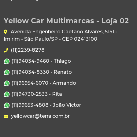
Yellow Car Multimarcas - Loja 02
Avenida Engenheiro Caetano Alvares, 5151 -
Imirim - São Paulo/SP - CEP 02413100
(11)2239-8278
(11)94034-9460 - Thiago
(11)94034-8330 - Renato
(11)96954-6070 - Armando
(11)94730-2533 - Rita
(11)99653-4808 - João Victor
yellowcar@terra.com.br