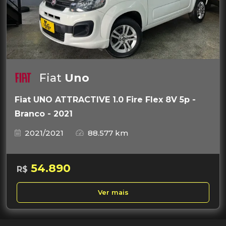
Fiat
Uno
Fiat UNO ATTRACTIVE 1.0 Fire Flex 8V 5p -
Branco - 2021
2021/2021
88.577 km
54.890
R$
Ver mais