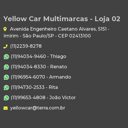
Yellow Car Multimarcas - Loja 02
Avenida Engenheiro Caetano Alvares, 5151 -
Imirim - São Paulo/SP - CEP 02413100
(11)2239-8278
(11)94034-9460 - Thiago
(11)94034-8330 - Renato
(11)96954-6070 - Armando
(11)94730-2533 - Rita
(11)99653-4808 - João Victor
yellowcar@terra.com.br