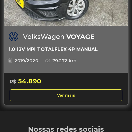
VolksWagen
VOYAGE
1.0 12V MPI TOTALFLEX 4P MANUAL
2019/2020
79.272 km
54.890
R$
Ver mais
Nossas redes sociais