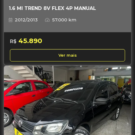
1.6 MI TREND 8V FLEX 4P MANUAL
2012/2013
57.000 km
45.890
R$
Ver mais