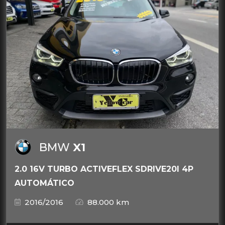
BMW
X1
2.0 16V TURBO ACTIVEFLEX SDRIVE20I 4P
AUTOMÁTICO
2016/2016
88.000 km