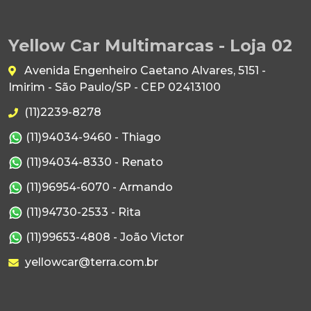
Yellow Car Multimarcas - Loja 02
Avenida Engenheiro Caetano Alvares, 5151 -
Imirim - São Paulo/SP - CEP 02413100
(11)2239-8278
(11)94034-9460 - Thiago
(11)94034-8330 - Renato
(11)96954-6070 - Armando
(11)94730-2533 - Rita
(11)99653-4808 - João Victor
yellowcar@terra.com.br