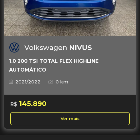
Volkswagen
NIVUS
1.0 200 TSI TOTAL FLEX HIGHLINE
AUTOMÁTICO
2021/2022
0 km
145.890
R$
Ver mais