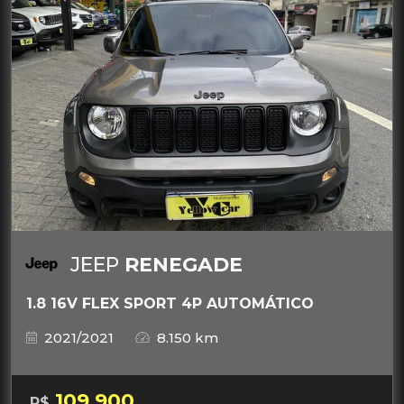
JEEP
RENEGADE
1.8 16V FLEX SPORT 4P AUTOMÁTICO
2021/2021
8.150 km
109.900
R$