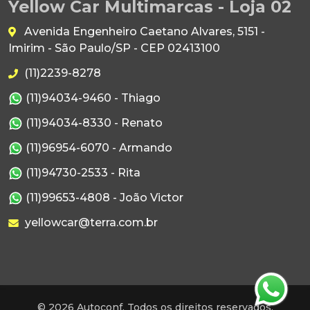
Yellow Car Multimarcas - Loja 02
Avenida Engenheiro Caetano Alvares, 5151 -
Imirim - São Paulo/SP - CEP 02413100
(11)2239-8278
(11)94034-9460 - Thiago
(11)94034-8330 - Renato
(11)96954-6070 - Armando
(11)94730-2533 - Rita
(11)99653-4808 - João Victor
yellowcar@terra.com.br
© 2026 Autoconf. Todos os direitos reservados.