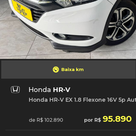
Baixa km
Honda
HR-V
Honda HR-V EX 1.8 Flexone 16V 5p Aut.
95.890
de R$ 102.890
por R$