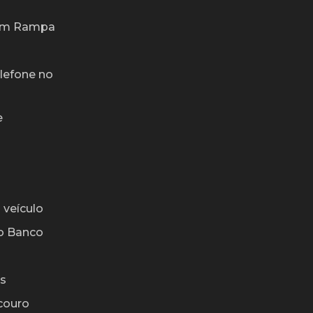
 em Rampa
lefone no
e
 veículo
o Banco
os
couro