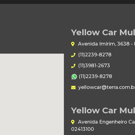
Yellow Car Mu
Avenida Imirim, 3638 -
(11)2239-8278
(11)3981-2673
(11)2239-8278
yellowcar@terra.com.b
Yellow Car Mul
Avenida Engenheiro Caet
02413100