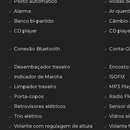
Piloto automático
Rodas de 
Alarme
Ar-quen
Banco bi-partido
Câmbio 
CD player
CD play
Conexão Bluetooth
Conta-Gi
Desembaçador traseiro
Encosto 
Indicador de Marcha
ISOFIX
Limpador traseiro
MP3 Pla
Porta-copos
Rádio F
Retrovisores elétricos
Sensor d
Trio elétrico
Vidros el
Volante com regulagem de altura
Volante 