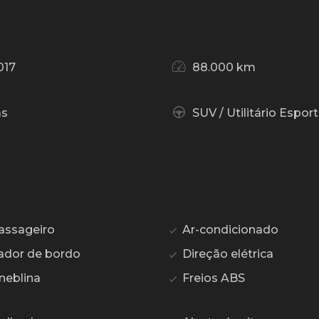
017
88.000 km
as
SUV / Utilitário Esport
assageiro
Ar-condicionado
dor de bordo
Direção elétrica
neblina
Freios ABS