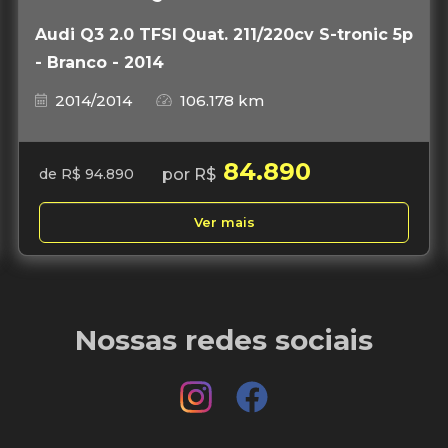
Audi Q3 2.0 TFSI Quat. 211/220cv S-tronic 5p
- Branco - 2014
2014/2014
106.178 km
84.890
por R$
de R$ 94.890
Ver mais
Nossas redes sociais