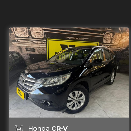
Honda
CR-V