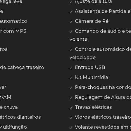
liga leve
Ajuste de altura
te
Assistente de Partida
automático
Câmera de Ré
er com MP3
Comando de áudio e te
volante
ros
Controle automático d
velocidade
de cabeça traseiro
Entrada USB
Kit Multimídia
yer
Pára-choques na cor do
M/AM
Regulagem de Altura d
e chuva
Travas elétricas
étricos dianteiros
Vidros elétricos traseir
Multifunção
Volante revestidos em 