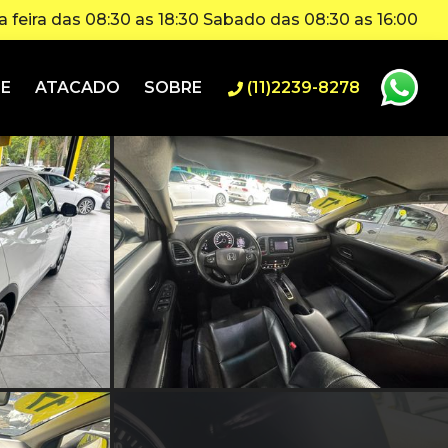
 feira das 08:30 as 18:30 Sabado das 08:30 as 16:00
IE
ATACADO
SOBRE
(11)2239-8278