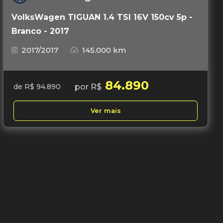
VolksWagen TIGUAN 1.4 TSI 16V 150cv 5p -
Branco - 2017
2017/2017
145.000 km
84.890
por R$
de R$ 94.890
Ver mais