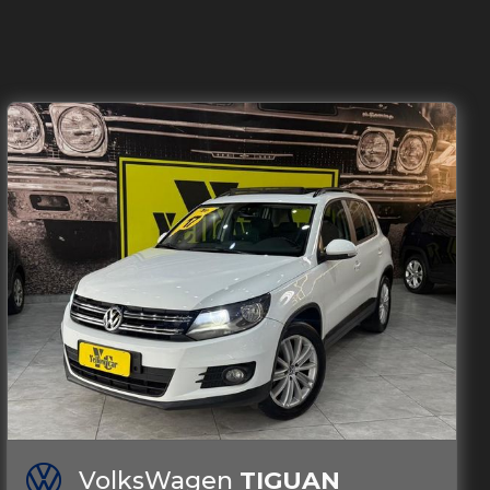
VolksWagen
TIGUAN