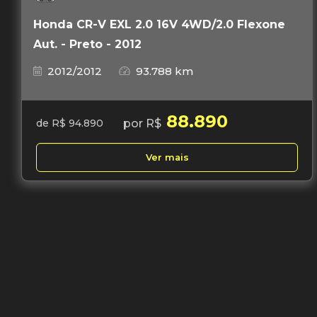
Honda CR-V EXL 2.0 16V 4WD/2.0 Flexone
Aut. - Preto - 2012
2012/2012
93.788 km
88.890
por R$
de R$ 94.890
Ver mais