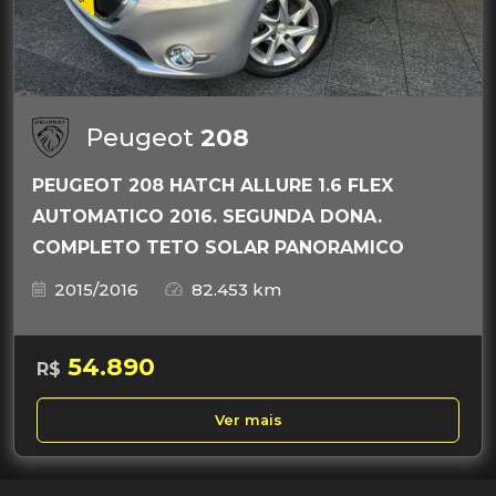
Peugeot
208
PEUGEOT 208 HATCH ALLURE 1.6 FLEX
AUTOMATICO 2016. SEGUNDA DONA.
COMPLETO TETO SOLAR PANORAMICO
2015/2016
82.453 km
54.890
R$
Ver mais