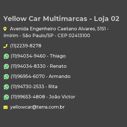
Yellow Car Multimarcas - Loja 02
Avenida Engenheiro Caetano Alvares, 5151 -
Imirim - São Paulo/SP - CEP 02413100
(11)2239-8278
(11)94034-9460 - Thiago
(11)94034-8330 - Renato
(11)96954-6070 - Armando
(11)94730-2533 - Rita
(11)99653-4808 - João Victor
yellowcar@terra.com.br