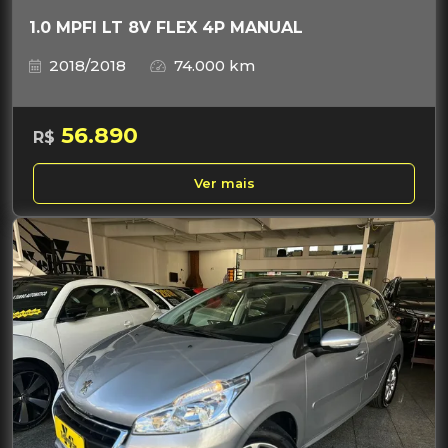
1.0 MPFI LT 8V FLEX 4P MANUAL
2018/2018
74.000 km
56.890
R$
Ver mais