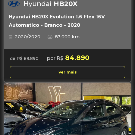
Hyundai
HB20X
Hyundai HB20X Evolution 1.6 Flex 16V
Automatico - Branco - 2020
2020/2020
83.000 km
84.890
por R$
de R$ 89.890
Ver mais