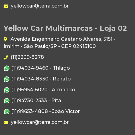
yellowcar@terra.com.br
Yellow Car Multimarcas - Loja 02
Avenida Engenheiro Caetano Alvares, 5151 -
Imirim - São Paulo/SP - CEP 02413100
(11)2239-8278
(11)94034-9460 - Thiago
(11)94034-8330 - Renato
(11)96954-6070 - Armando
(11)94730-2533 - Rita
(11)99653-4808 - João Victor
yellowcar@terra.com.br