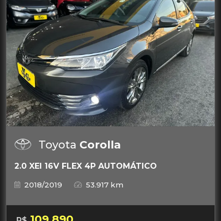
Toyota
Corolla
2.0 XEI 16V FLEX 4P AUTOMÁTICO
2018/2019
53.917 km
109.890
R$