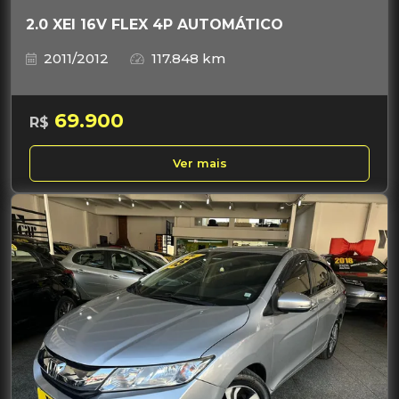
2.0 XEI 16V FLEX 4P AUTOMÁTICO
2011/2012
117.848 km
69.900
R$
Ver mais