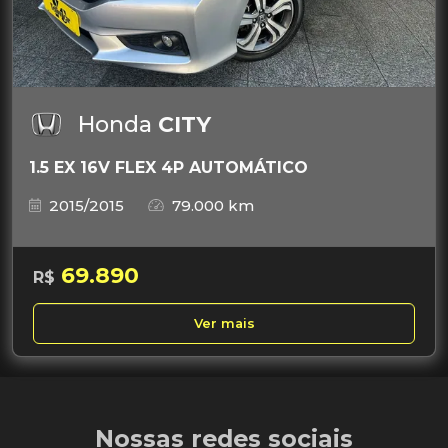
Honda
CITY
1.5 EX 16V FLEX 4P AUTOMÁTICO
2015/2015
79.000 km
69.890
R$
Ver mais
Nossas redes sociais