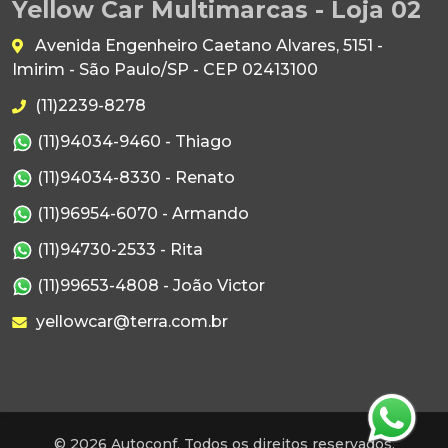
Yellow Car Multimarcas - Loja 02
Avenida Engenheiro Caetano Alvares, 5151 -
Imirim - São Paulo/SP - CEP 02413100
(11)2239-8278
(11)94034-9460 - Thiago
(11)94034-8330 - Renato
(11)96954-6070 - Armando
(11)94730-2533 - Rita
(11)99653-4808 - João Victor
yellowcar@terra.com.br
© 2026 Autoconf. Todos os direitos reservados.