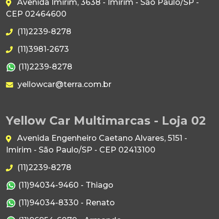
Avenida Imirim, 3638 - Imirim - São Paulo/SP -
CEP 02464600
(11)2239-8278
(11)3981-2673
(11)2239-8278
yellowcar@terra.com.br
Yellow Car Multimarcas - Loja 02
Avenida Engenheiro Caetano Alvares, 5151 -
Imirim - São Paulo/SP - CEP 02413100
(11)2239-8278
(11)94034-9460 - Thiago
(11)94034-8330 - Renato