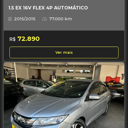
1.5 EX 16V FLEX 4P AUTOMÁTICO
2015/2015
77.000 km
72.890
R$
Ver mais