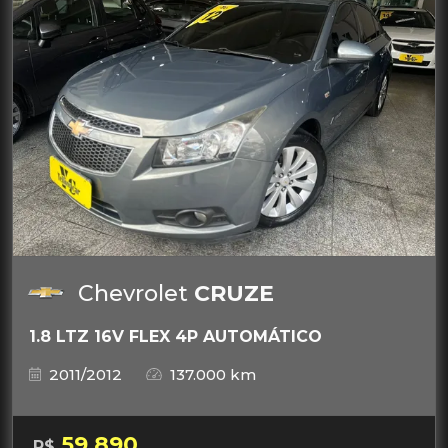
Chevrolet
CRUZE
1.8 LTZ 16V FLEX 4P AUTOMÁTICO
2011/2012
137.000 km
59.890
R$