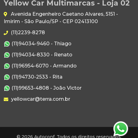
Yellow Car Multimarcas - Loja 02
Avenida Engenheiro Caetano Alvares, 5151 -
Imirim - São Paulo/SP - CEP 02413100
(11)2239-8278
(11)94034-9460 - Thiago
(11)94034-8330 - Renato
(11)96954-6070 - Armando
(11)94730-2533 - Rita
(11)99653-4808 - João Victor
yellowcar@terra.com.br
© 2026 Autoconf. Todos os direitos reservados.