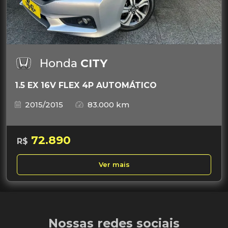
Honda
CITY
1.5 EX 16V FLEX 4P AUTOMÁTICO
2015/2015
83.000 km
72.890
R$
Ver mais
Nossas redes sociais