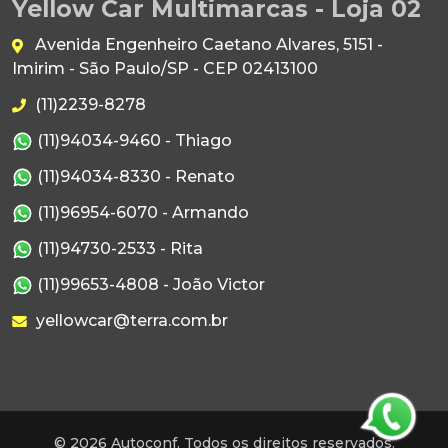
Yellow Car Multimarcas - Loja 02
Avenida Engenheiro Caetano Alvares, 5151 -
Imirim - São Paulo/SP - CEP 02413100
(11)2239-8278
(11)94034-9460 - Thiago
(11)94034-8330 - Renato
(11)96954-6070 - Armando
(11)94730-2533 - Rita
(11)99653-4808 - João Victor
yellowcar@terra.com.br
© 2026 Autoconf. Todos os direitos reservados.