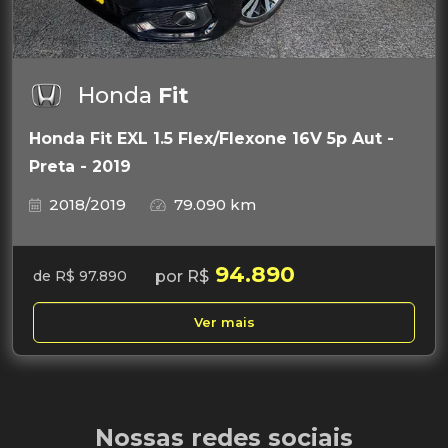
Honda
Fit
Honda Fit EXL 1.5 Flex/Flexone 16V 5p Aut -
Preta - 2019
2018/2019
79.090 km
94.890
por R$
de R$ 97.890
Ver mais
Nossas redes sociais