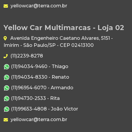
yellowcar@terra.com.br
Yellow Car Multimarcas - Loja 02
Avenida Engenheiro Caetano Alvares, 5151 -
Imirim - São Paulo/SP - CEP 02413100
(11)2239-8278
(11)94034-9460 - Thiago
(11)94034-8330 - Renato
(11)96954-6070 - Armando
(11)94730-2533 - Rita
(11)99653-4808 - João Victor
yellowcar@terra.com.br