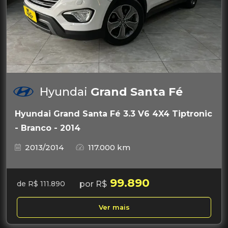
Hyundai
Grand Santa Fé
Hyundai Grand Santa Fé 3.3 V6 4X4 Tiptronic
- Branco - 2014
2013/2014
117.000 km
99.890
por R$
de R$ 111.890
Ver mais