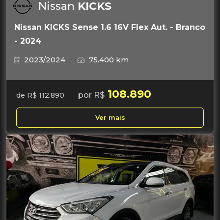
Nissan
KICKS
Nissan KICKS Sense 1.6 16V Flex Aut. - Branco
- 2024
2023/2024
75.400 km
108.890
por R$
de R$ 112.890
Ver mais