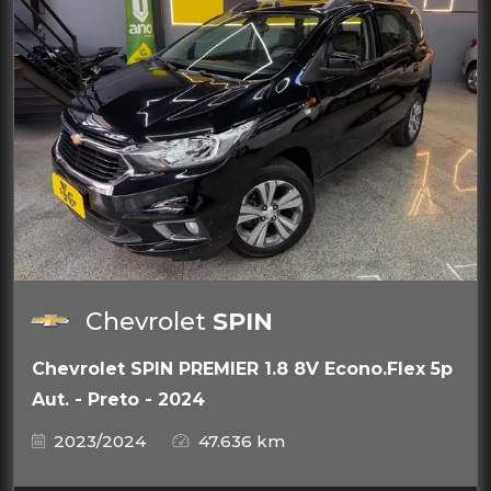
Chevrolet
SPIN
Chevrolet SPIN PREMIER 1.8 8V Econo.Flex 5p
Aut. - Preto - 2024
2023/2024
47.636 km