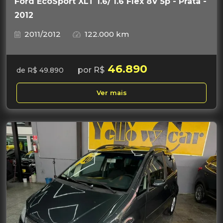
Ford EcoSport XLT 1.6/ 1.6 Flex 8V 5p - Prata -
2012
2011/2012
122.000 km
46.890
por R$
de R$ 49.890
Ver mais