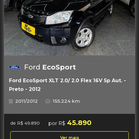
Ford
EcoSport
Ford EcoSport XLT 2.0/ 2.0 Flex 16V 5p Aut. -
Preto - 2012
2011/2012
155.224 km
45.890
por R$
de R$ 49.890
Ver mais