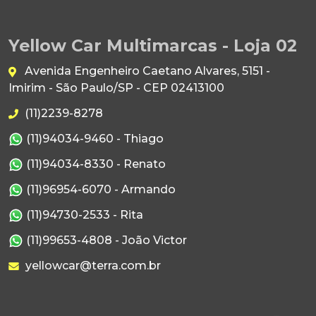
Yellow Car Multimarcas - Loja 02
Avenida Engenheiro Caetano Alvares, 5151 -
Imirim - São Paulo/SP - CEP 02413100
(11)2239-8278
(11)94034-9460 - Thiago
(11)94034-8330 - Renato
(11)96954-6070 - Armando
(11)94730-2533 - Rita
(11)99653-4808 - João Victor
yellowcar@terra.com.br