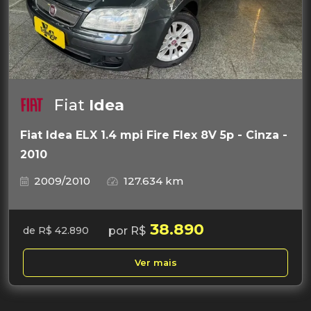
Fiat
Idea
Fiat Idea ELX 1.4 mpi Fire Flex 8V 5p - Cinza -
2010
2009/2010
127.634 km
38.890
por R$
de R$ 42.890
Ver mais