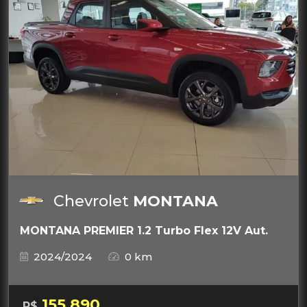
Chevrolet
MONTANA
MONTANA PREMIER 1.2 Turbo Flex 12V Aut.
2024/2024
0 km
155.890
R$