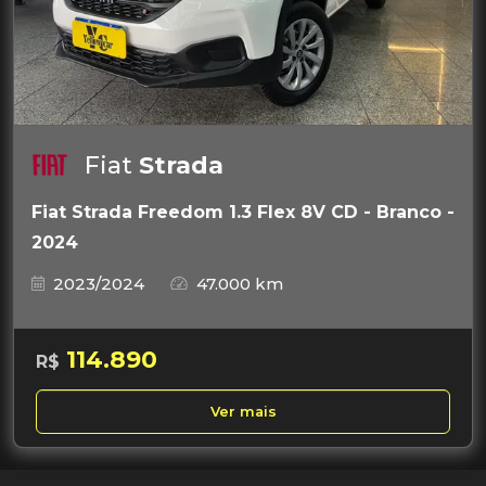
Fiat
Strada
Fiat Strada Freedom 1.3 Flex 8V CD - Branco -
2024
2023/2024
47.000 km
114.890
R$
Ver mais