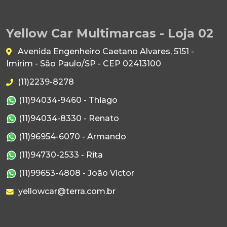
Yellow Car Multimarcas - Loja 02
Avenida Engenheiro Caetano Alvares, 5151 -
Imirim - São Paulo/SP - CEP 02413100
(11)2239-8278
(11)94034-9460 - Thiago
(11)94034-8330 - Renato
(11)96954-6070 - Armando
(11)94730-2533 - Rita
(11)99653-4808 - João Victor
yellowcar@terra.com.br