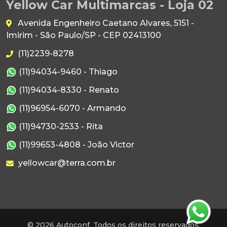
Yellow Car Multimarcas - Loja 02
Avenida Engenheiro Caetano Alvares, 5151 -
Imirim - São Paulo/SP - CEP 02413100
(11)2239-8278
(11)94034-9460 - Thiago
(11)94034-8330 - Renato
(11)96954-6070 - Armando
(11)94730-2533 - Rita
(11)99653-4808 - João Victor
yellowcar@terra.com.br
© 2026 Autoconf. Todos os direitos reservados.