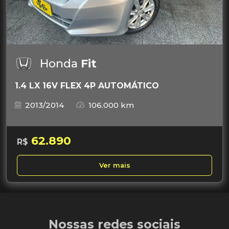
Honda
Fit
1.4 LX 16V FLEX 4P AUTOMÁTICO
2013/2014
106.000 km
62.890
R$
Ver mais
Nossas redes sociais