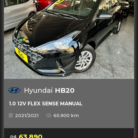
Hyundai
HB20
1.0 12V FLEX SENSE MANUAL
2021/2021
65.900 km
63.890
R$