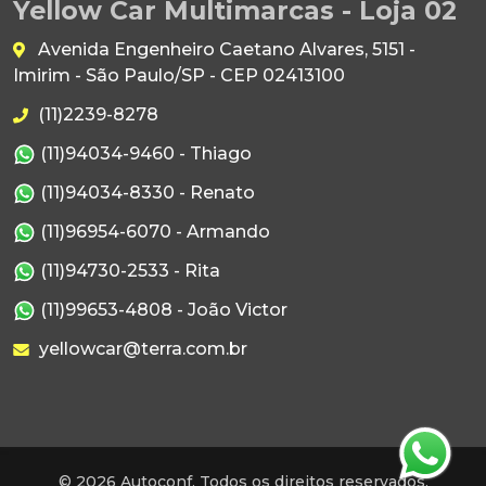
Yellow Car Multimarcas - Loja 02
Avenida Engenheiro Caetano Alvares, 5151 -
Imirim - São Paulo/SP - CEP 02413100
(11)2239-8278
(11)94034-9460 - Thiago
(11)94034-8330 - Renato
(11)96954-6070 - Armando
(11)94730-2533 - Rita
(11)99653-4808 - João Victor
yellowcar@terra.com.br
© 2026 Autoconf. Todos os direitos reservados.