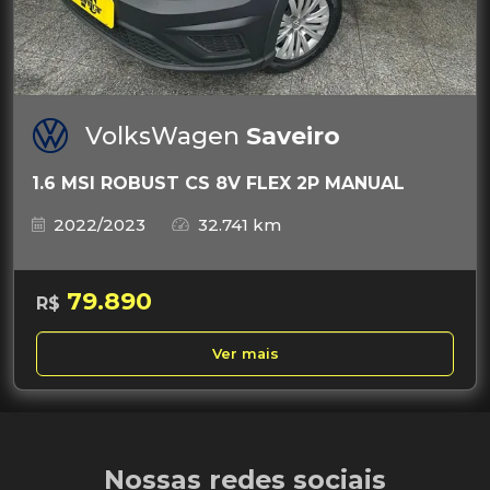
VolksWagen
Saveiro
1.6 MSI ROBUST CS 8V FLEX 2P MANUAL
2022/2023
32.741 km
79.890
R$
Ver mais
Nossas redes sociais