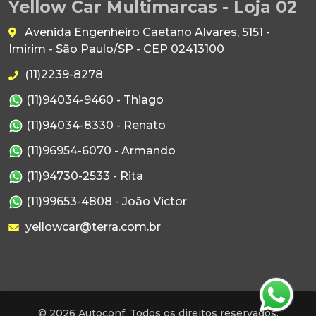
Yellow Car Multimarcas - Loja 02
Avenida Engenheiro Caetano Alvares, 5151 -
Imirim - São Paulo/SP - CEP 02413100
(11)2239-8278
(11)94034-9460 - Thiago
(11)94034-8330 - Renato
(11)96954-6070 - Armando
(11)94730-2533 - Rita
(11)99653-4808 - João Victor
yellowcar@terra.com.br
© 2026 Autoconf. Todos os direitos reservados.