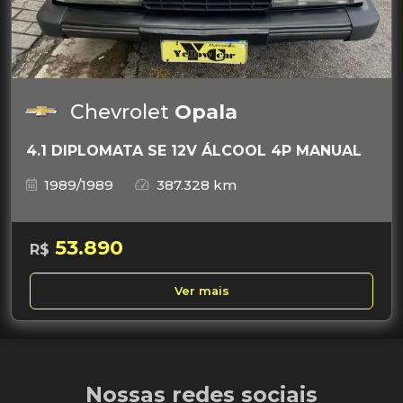
Chevrolet
Opala
4.1 DIPLOMATA SE 12V ÁLCOOL 4P MANUAL
1989/1989
387.328 km
53.890
R$
Ver mais
Nossas redes sociais