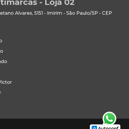
timarcas - Loja 02
ano Alvares, 5151 - Imirim - São Paulo/SP - CEP
o
to
ndo
ictor
r