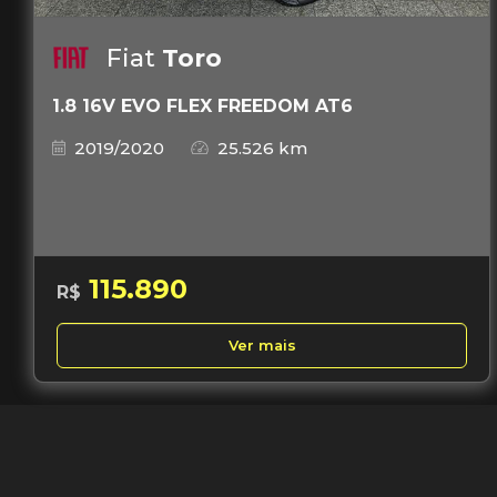
Fiat
Toro
1.8 16V EVO FLEX FREEDOM AT6
2019/2020
25.526 km
115.890
R$
Ver mais