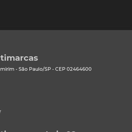
ltimarcas
 Imirim - São Paulo/SP - CEP 02464600
r