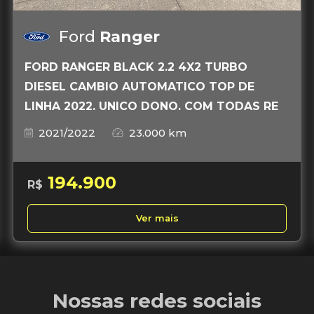
Ford
Ranger
FORD RANGER BLACK 2.2 4X2 TURBO
DIESEL CAMBIO AUTOMATICO TOP DE
LINHA 2022. UNICO DONO. COM TODAS RE
2021/2022
23.000 km
194.900
R$
Ver mais
Nossas redes sociais