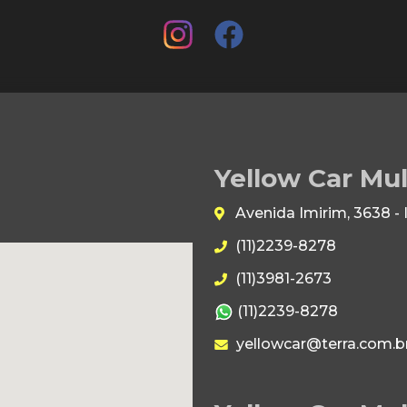
Yellow Car Mu
Avenida Imirim, 3638 -
(11)2239-8278
(11)3981-2673
(11)2239-8278
yellowcar@terra.com.b