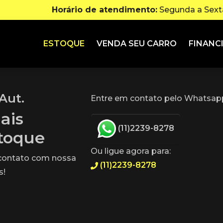
Horário de atendimento:
Segunda a Sexta
ESTOQUE
VENDA SEU CARRO
FINANC
Aut.
Entre em contato pelo Whatsapp
ais
(11)2239-8278
stoque
Ou ligue agora para:
 contato com nossa
(11)2239-8278
s!