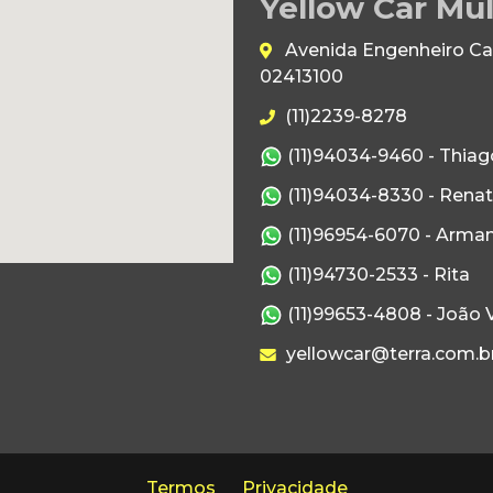
Yellow Car Mul
Avenida Engenheiro Caet
02413100
(11)2239-8278
(11)94034-9460 - Thiag
(11)94034-8330 - Rena
(11)96954-6070 - Arma
(11)94730-2533 - Rita
(11)99653-4808 - João V
yellowcar@terra.com.b
Termos
Privacidade