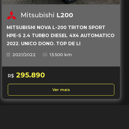
Mitsubishi
L200
MITSUBISHI NOVA L-200 TRITON SPORT
HPE-S 2.4 TURBO DIESEL 4X4 AUTOMATICO
2022. UNICO DONO. TOP DE LI
2021/2022
13.500 km
295.890
R$
Ver mais