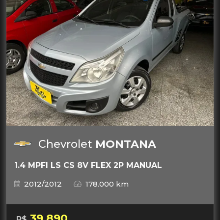
Chevrolet
MONTANA
1.4 MPFI LS CS 8V FLEX 2P MANUAL
2012/2012
178.000 km
39.890
R$