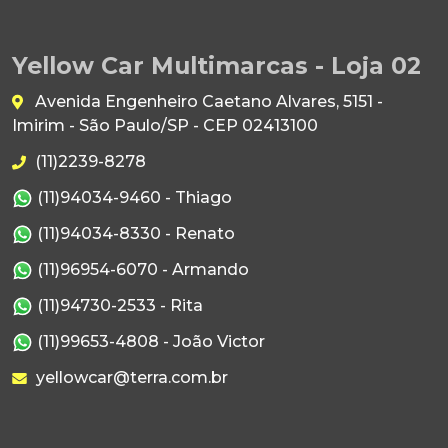
Yellow Car Multimarcas - Loja 02
Avenida Engenheiro Caetano Alvares, 5151 -
Imirim - São Paulo/SP - CEP 02413100
(11)2239-8278
(11)94034-9460 - Thiago
(11)94034-8330 - Renato
(11)96954-6070 - Armando
(11)94730-2533 - Rita
(11)99653-4808 - João Victor
yellowcar@terra.com.br