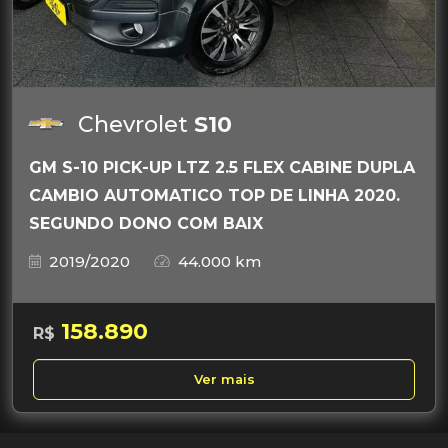
Chevrolet
S10
GM S-10 PICK-UP LTZ 2.5 FLEX CABINE DUPLA
CAMBIO AUTOMATICO TOP DE LINHA 2020.
SEGUNDO DONO COM BAIX
2019/2020
44.000 km
158.890
R$
Ver mais