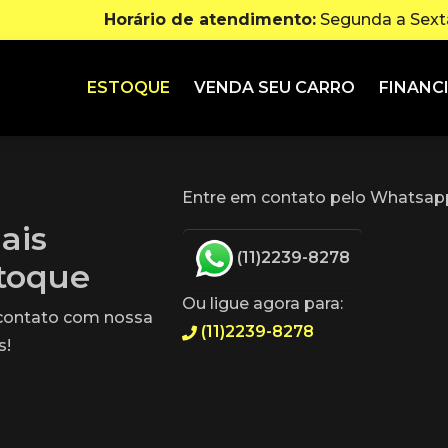
Horário de atendimento:
Segunda a Sexta
ESTOQUE
VENDA SEU CARRO
FINANC
Entre em contato pelo Whatsapp
ais
(11)2239-8278
stoque
Ou ligue agora para:
 contato com nossa
(11)2239-8278
s!