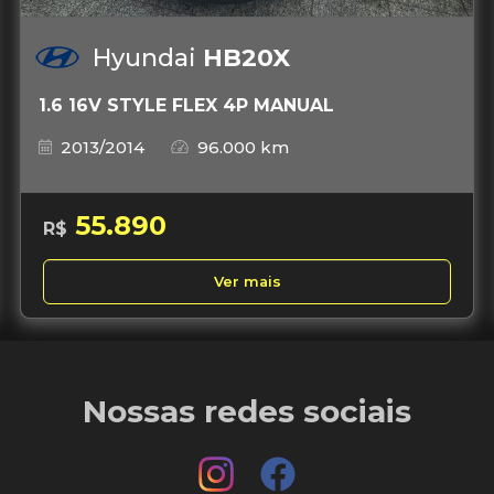
Hyundai
HB20X
1.6 16V STYLE FLEX 4P MANUAL
2013/2014
96.000 km
55.890
R$
Ver mais
Nossas redes sociais