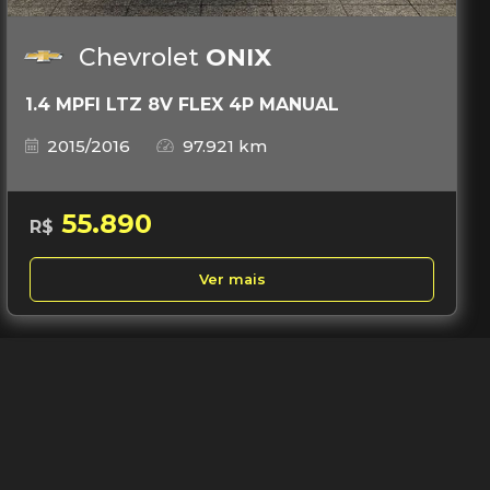
Chevrolet
ONIX
1.4 MPFI LTZ 8V FLEX 4P MANUAL
2015/2016
97.921 km
55.890
R$
Ver mais