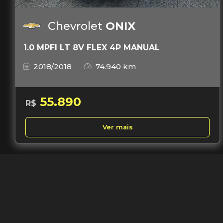
Chevrolet
ONIX
1.0 MPFI LT 8V FLEX 4P MANUAL
2018/2018
74.940 km
55.890
R$
Ver mais