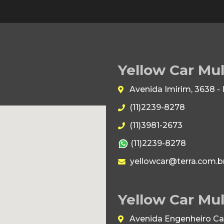
Yellow Car Mu
Avenida Imirim, 3638 -
(11)2239-8278
(11)3981-2673
(11)2239-8278
yellowcar@terra.com.b
Yellow Car Mul
Avenida Engenheiro Caet