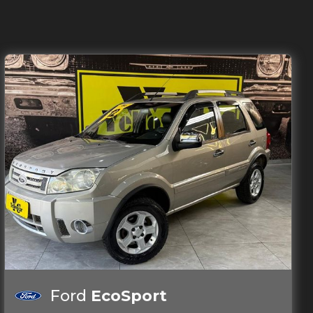
Ford
EcoSport