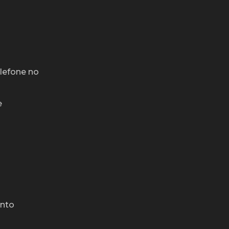
l
lefone no
e
nto