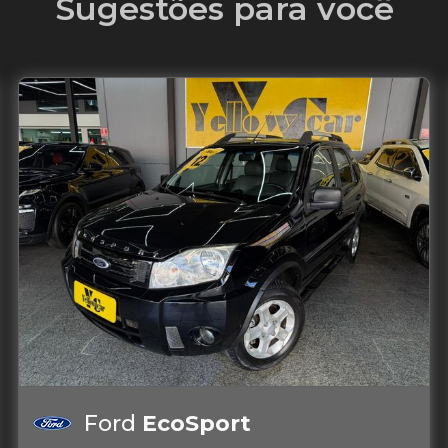
Sugestões para você
Ford
EcoSport