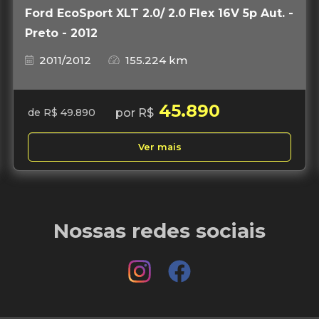
Ford EcoSport XLT 2.0/ 2.0 Flex 16V 5p Aut. -
Preto - 2012
2011/2012
155.224 km
45.890
por R$
de R$ 49.890
Ver mais
Nossas redes sociais