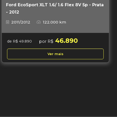
Ford EcoSport XLT 1.6/ 1.6 Flex 8V 5p - Prata
- 2012
2011/2012
122.000 km
46.890
por R$
de R$ 49.890
Ver mais