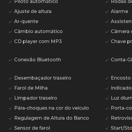
Piloto automático
Rodas de 
Ajuste de altura
Alarme
Ar-quente
Assisten
Câmbio automático
Câmera 
CD player com MP3
Chave p
Conexão Bluetooth
Conta-Gi
Desembaçador traseiro
Encosto 
Farol de Milha
Indicado
Limpador traseiro
Luz diur
Pára-choques na cor do veículo
Porta-c
Regulagem de Altura do Banco
Retroviso
Sensor de farol
Start/St