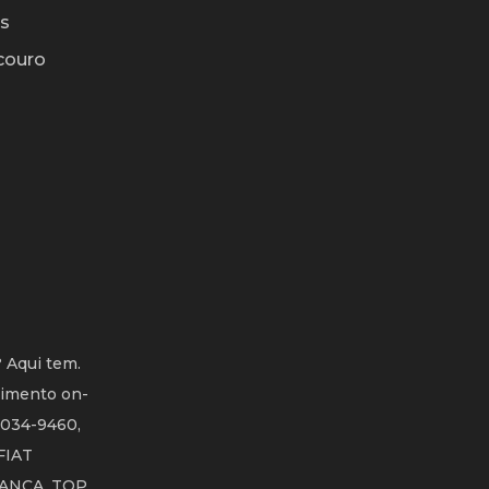
os
couro
 Aqui tem.
dimento on-
4034-9460,
 FIAT
ANCA. TOP