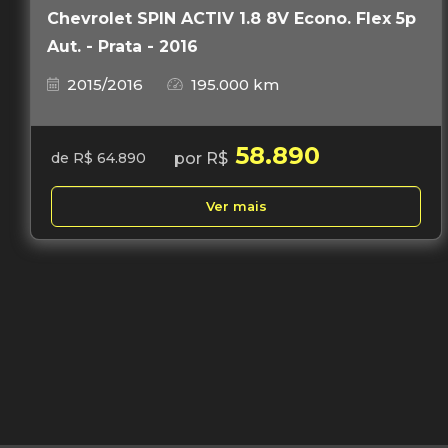
Chevrolet SPIN ACTIV 1.8 8V Econo. Flex 5p
Aut. - Prata - 2016
2015/2016
195.000 km
58.890
por R$
de R$ 64.890
Ver mais