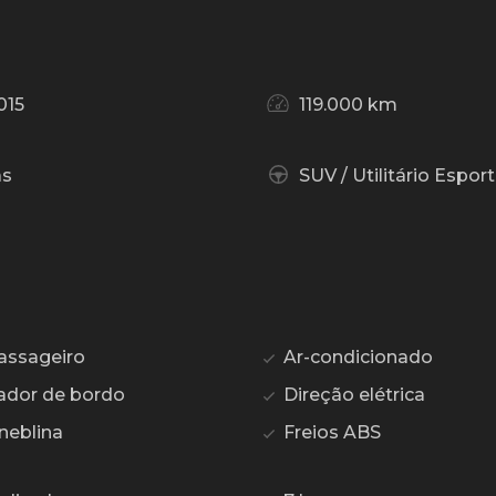
015
119.000 km
as
SUV / Utilitário Esport
assageiro
Ar-condicionado
dor de bordo
Direção elétrica
neblina
Freios ABS