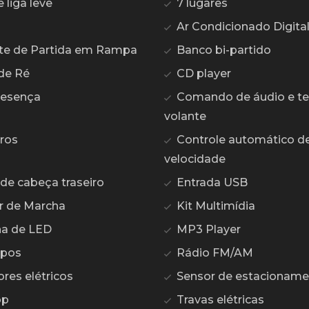
liga leve
7 lugares
Ar Condicionado Digita
te de Partida em Rampa
Banco bi-partido
de Ré
CD player
resença
Comando de áudio e te
volante
ros
Controle automático d
velocidade
de cabeça traseiro
Entrada USB
r de Marcha
Kit Multimídia
na de LED
MP3 Player
opos
Rádio FM/AM
res elétricos
Sensor de estacioname
op
Travas elétricas