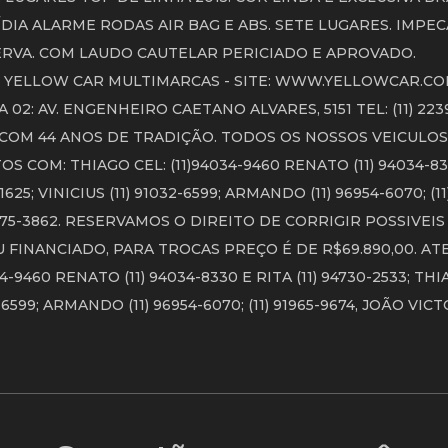
IA ALARME RODAS AIR BAG E ABS. SETE LUGARES. IMPEC
ERVA. COM LAUDO CAUTELAR PERICIADO E APROVADO.
 YELLOW CAR MULTIMARCAS - SITE: WWW.YELLOWCAR.COM
LOJA 02: AV. ENGENHEIRO CAETANO ALVARES, 5151 TEL: (11) 22
COM 44 ANOS DE TRADIÇÃO. TODOS OS NOSSOS VEICULOS
COM: THIAGO CEL: (11)94034-9460 RENATO (11) 94034-83
625; VINICIUS (11) 91032-6599; ARMANDO (11) 96954-6070; (11
 91175-3862. RESERVAMOS O DIREITO DE CORRIGIR POSSIVEI
U FINANCIADO, PARA TROCAS PREÇO É DE R$69.890,00. 
460 RENATO (11) 94034-8330 E RITA (11) 94730-2533; TH
-6599; ARMANDO (11) 96954-6070; (11) 91965-9674, JOÃO VICTO