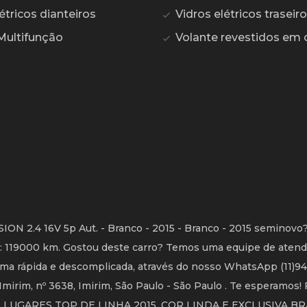
étricos dianteiros
Vidros elétricos traseir
Multifunção
Volante revestidos em 
 2.4 16V 5p Aut. - Branco - 2015 - Branco - 2015 seminovo?
KM: 119000 km. Gostou deste carro? Temos uma equipe de aten
forma rápida e descomplicada, através do nosso WhatsApp (11)9
Imirim, nº 3638, Imirim, São Paulo - São Paulo . Te esperamos!
LUGARES TOP DE LINHA 2015. COR LINDA E EXCLUSIVA BR