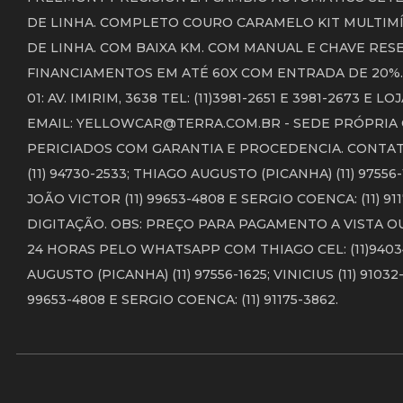
DE LINHA. COMPLETO COURO CARAMELO KIT MULTIMÍD
DE LINHA. COM BAIXA KM. COM MANUAL E CHAVE RES
FINANCIAMENTOS EM ATÉ 60X COM ENTRADA DE 20%.
01: AV. IMIRIM, 3638 TEL: (11)3981-2651 E 3981-2673 E 
EMAIL: YELLOWCAR@TERRA.COM.BR - SEDE PRÓPRIA 
PERICIADOS COM GARANTIA E PROCEDENCIA. CONTATOS 
(11) 94730-2533; THIAGO AUGUSTO (PICANHA) (11) 97556-1
JOÃO VICTOR (11) 99653-4808 E SERGIO COENCA: (11)
DIGITAÇÃO. OBS: PREÇO PARA PAGAMENTO A VISTA O
24 HORAS PELO WHATSAPP COM THIAGO CEL: (11)94034-9
AUGUSTO (PICANHA) (11) 97556-1625; VINICIUS (11) 91032
99653-4808 E SERGIO COENCA: (11) 91175-3862.