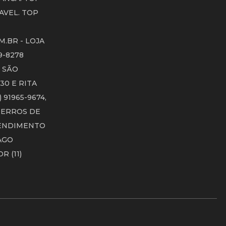
AVEL. TOP
.BR - LOJA
39-8278
 SÃO
30 E RITA
) 91965-9674,
S ERROS DE
ATENDIMENTO
IAGO
R (11)