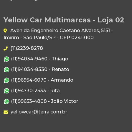
Yellow Car Multimarcas - Loja 02
Avenida Engenheiro Caetano Alvares, 5151 -
Imirim - São Paulo/SP - CEP 02413100
(11)2239-8278
(11)94034-9460 - Thiago
(11)94034-8330 - Renato
(11)96954-6070 - Armando
(11)94730-2533 - Rita
(11)99653-4808 - João Victor
yellowcar@terra.com.br