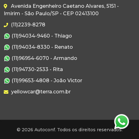
Avenida Engenheiro Caetano Alvares, 5151 -
Imirim - São Paulo/SP - CEP 02413100
(11)2239-8278
(11)94034-9460 - Thiago
(11)94034-8330 - Renato
(11)96954-6070 - Armando
(11)94730-2533 - Rita
(11)99653-4808 - João Victor
yellowcar@terra.com.br
© 2026 Autoconf. Todos os direitos reservados.