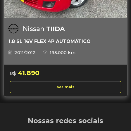
Nissan
TIIDA
1.8 SL 16V FLEX 4P AUTOMÁTICO
2011/2012
195.000 km
41.890
R$
Ver mais
Nossas redes sociais