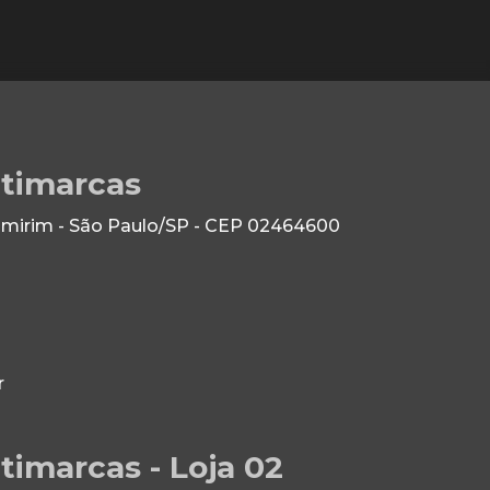
ltimarcas
 Imirim - São Paulo/SP - CEP 02464600
r
timarcas - Loja 02