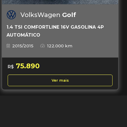
VolksWagen
Golf
1.4 TSI COMFORTLINE 16V GASOLINA 4P
AUTOMÁTICO
2015/2015
122.000 km
75.890
R$
Ver mais