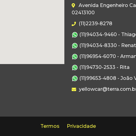
Avenida Engenheiro Caet
02413100
(11)2239-8278
(11)94034-9460 - Thiag
(11)94034-8330 - Rena
(11)96954-6070 - Arma
(11)94730-2533 - Rita
(11)99653-4808 - João V
yellowcar@terra.com.b
Termos
Privacidade