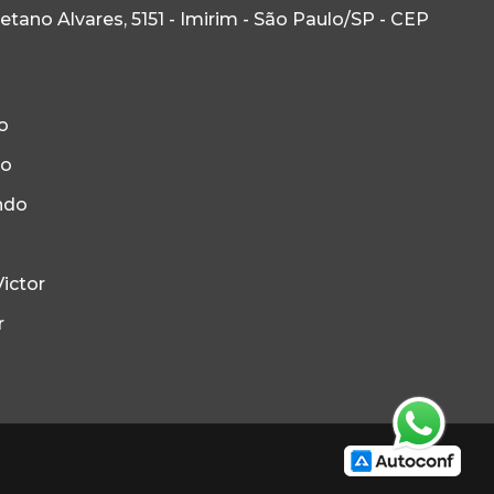
ano Alvares, 5151 - Imirim - São Paulo/SP - CEP
o
to
ndo
ictor
r