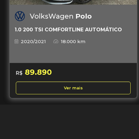
VolksWagen
Polo
1.0 200 TSI COMFORTLINE AUTOMÁTICO
2020/2021
18.000 km
89.890
R$
Ver mais