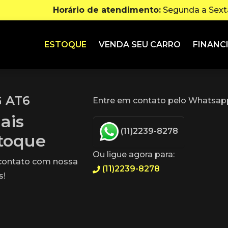
Horário de atendimento:
Segunda a Sexta
ESTOQUE
VENDA SEU CARRO
FINANC
G AT6
Entre em contato pelo Whatsapp
ais
(11)2239-8278
stoque
Ou ligue agora para:
 contato com nossa
(11)2239-8278
s!