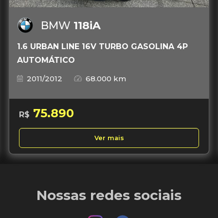
BMW
118iA
1.6 URBAN LINE 16V TURBO GASOLINA 4P
AUTOMÁTICO
2011/2012
68.000 km
75.890
R$
Ver mais
Nossas redes sociais