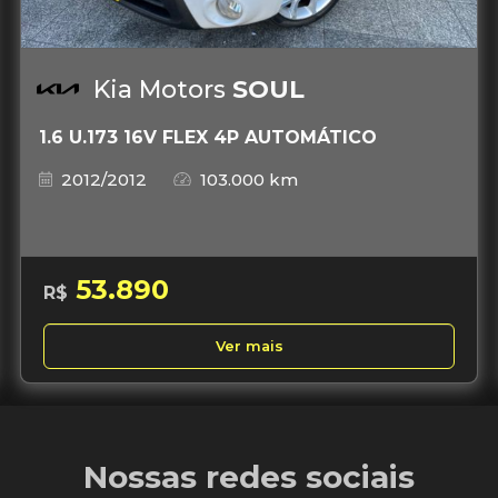
Kia Motors
SOUL
1.6 U.173 16V FLEX 4P AUTOMÁTICO
2012/2012
103.000 km
53.890
R$
Ver mais
Nossas redes sociais