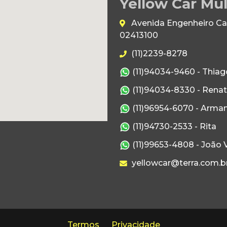
Yellow Car Mul
Avenida Engenheiro Caet
02413100
(11)2239-8278
(11)94034-9460 - Thiag
(11)94034-8330 - Rena
(11)96954-6070 - Arma
(11)94730-2533 - Rita
(11)99653-4808 - João V
yellowcar@terra.com.b
Termos
Privacidade