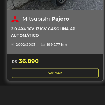
Mitsubishi
Pajero
2.0 4X4 16V 131CV GASOLINA 4P
AUTOMÁTICO
2002/2003
199.277 km
36.890
R$
Ver mais