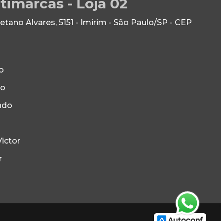
timarcas - Loja 02
ano Alvares, 5151 - Imirim - São Paulo/SP - CEP
o
to
ndo
ictor
r