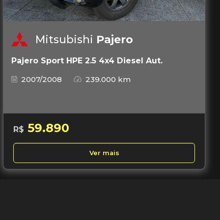
Mitsubishi
Pajero
Pajero Sport HPE 2.5 4x4 Diesel Aut.
2007/2008
239.000 km
59.890
R$
Ver mais