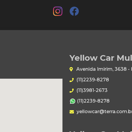
Yellow Car Mu
Avenida Imirim, 3638 -
(11)2239-8278
(11)3981-2673
(11)2239-8278
yellowcar@terra.com.b