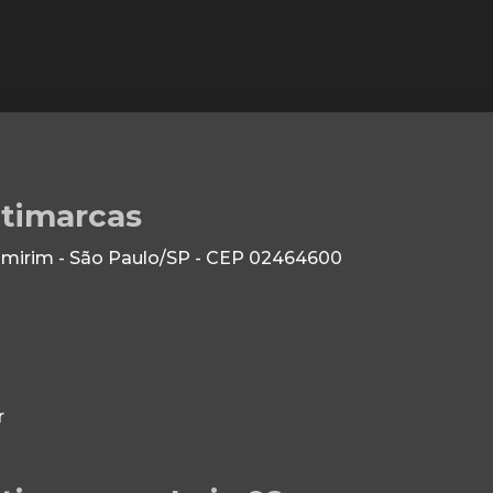
ltimarcas
 Imirim - São Paulo/SP - CEP 02464600
r