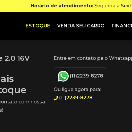
Horário de atendimento:
Segunda a Sexta
ESTOQUE
VENDA SEU CARRO
FINANC
e 2.0 16V
Entre em contato pelo Whatsapp
ais
(11)2239-8278
stoque
Ou ligue agora para:
(11)2239-8278
 contato com nossa
s!