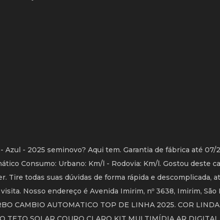
 Azul - 2025 seminovo? Aqui tem. Garantia de fábrica até 07/
ático Consumo: Urbano: Km/l - Rodovia: Km/l. Gostou deste c
. Tire todas suas dúvidas de forma rápida e descomplicada, a
isita. Nosso endereço é Avenida Imirim, nº 3638, Imirim, São 
TURBO CAMBIO AUTOMATICO TOP DE LINHA 2025. COR LINDA
O TETO SOLAR COURO CLARO KIT MULTIMÍDIA AR DIGITA