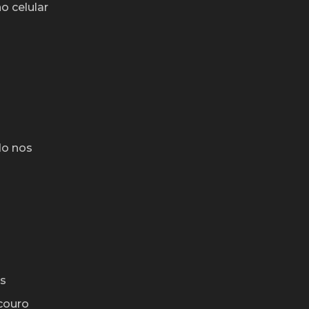
o celular
do nos
os
couro