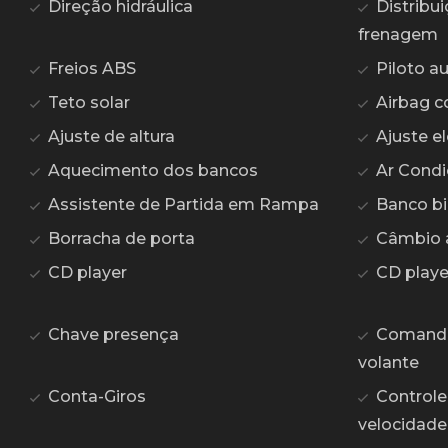
Direção hidráulica
Distribui
frenagem
Freios ABS
Piloto a
Teto solar
Airbag c
Ajuste de altura
Ajuste el
Aquecimento dos bancos
Ar Condi
Assistente de Partida em Rampa
Banco bi
Borracha de porta
Câmbio 
CD player
CD play
Chave presença
Comando 
volante
Conta-Giros
Controle
velocidade