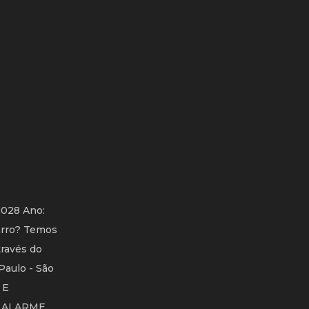
2028 Ano:
arro? Temos
través do
Paulo - São
 E
L ALARME