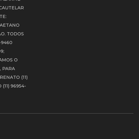
 CAUTELAR
TE:
 CAETANO
ÃO. TODOS
-9460
9;
RVAMOS O
, PARA
RENATO (11)
(11) 96954-