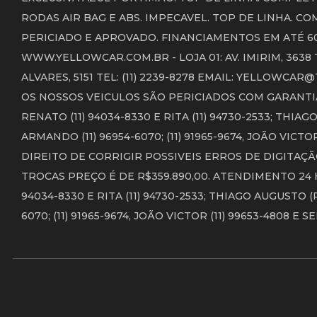
RODAS AIR BAG E ABS. IMPECAVEL. TOP DE LINHA. 
PERICIADO E APROVADO. FINANCIAMENTOS EM ATÉ 60
WWW.YELLOWCAR.COM.BR - LOJA 01: AV. IMIRIM, 3638 T
ALVARES, 5151 TEL: (11) 2239-8278 EMAIL: YELLOWC
OS NOSSOS VEICULOS SÃO PERICIADOS COM GARANTIA 
RENATO (11) 94034-8330 E RITA (11) 94730-2533; THIAGO 
ARMANDO (11) 96954-6070; (11) 91965-9674, JOÃO VICTO
DIREITO DE CORRIGIR POSSIVEIS ERROS DE DIGITAÇÃ
TROCAS PREÇO É DE R$359.890,00. ATENDIMENTO 24 
94034-8330 E RITA (11) 94730-2533; THIAGO AUGUSTO (PI
6070; (11) 91965-9674, JOÃO VICTOR (11) 99653-4808 E SE