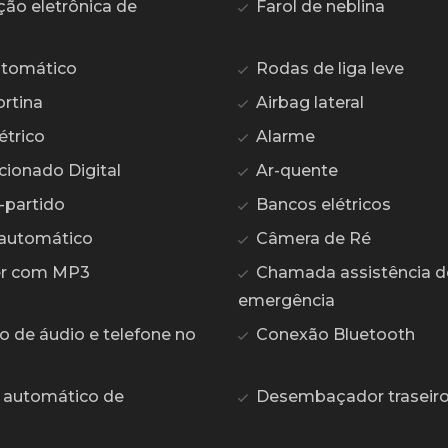
ção eletrônica de
Farol de neblina
utomático
Rodas de liga leve
ortina
Airbag lateral
étrico
Alarme
cionado Digital
Ar-quente
-partido
Bancos elétricos
automático
Câmera de Ré
er com MP3
Chamada assistência d
emergência
de áudio e telefone no
Conexão Bluetooth
 automático de
Desembaçador traseir