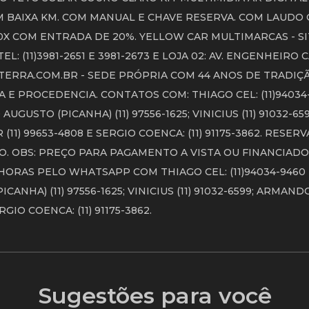
COM BAIXA KM. COM MANUAL E CHAVE RESERVA. COM LAUDO
X COM ENTRADA DE 20%. YELLOW CAR MULTIMARCAS - SI
EL: (11)3981-2651 E 3981-2673 E LOJA 02: AV. ENGENHEIRO
AR@TERRA.COM.BR - SEDE PRÓPRIA COM 44 ANOS DE TRADIÇ
E PROCEDENCIA. CONTATOS COM: THIAGO CEL: (11)94034
AUGUSTO (PICANHA) (11) 97556-1625; VINICIUS (11) 91032-659
R (11) 99653-4808 E SERGIO COENCA: (11) 91175-3862. RESE
O. OBS: PREÇO PARA PAGAMENTO A VISTA OU FINANCIADO
HORAS PELO WHATSAPP COM THIAGO CEL: (11)94034-9460 
CANHA) (11) 97556-1625; VINICIUS (11) 91032-6599; ARMANDO 
RGIO COENCA: (11) 91175-3862.
Sugestões para você