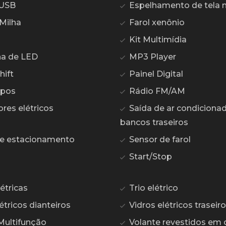
 USB
Espelhamento de tela n
Milha
Farol xenônio
Kit Multimídia
na de LED
MP3 Player
hift
Painel Digital
opos
Rádio FM/AM
res elétricos
Saída de ar condiciona
bancos traseiros
e estacionamento
Sensor de farol
Start/Stop
étricas
Trio elétrico
étricos dianteiros
Vidros elétricos traseir
Multifunção
Volante revestidos em 