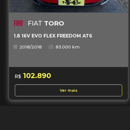
FIAT
TORO
1.8 16V EVO FLEX FREEDOM AT6
2018/2018
83.000 km
102.890
R$
Ver mais