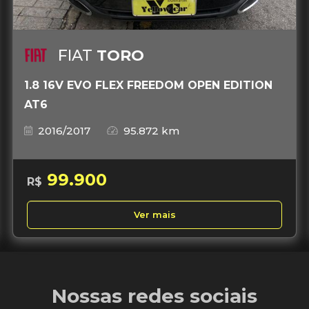
FIAT
TORO
1.8 16V EVO FLEX FREEDOM OPEN EDITION
AT6
2016/2017
95.872 km
99.900
R$
Ver mais
Nossas redes sociais