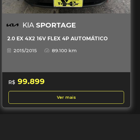
KIA
SPORTAGE
2.0 EX 4X2 16V FLEX 4P AUTOMÁTICO
2015/2015
89.100 km
99.899
R$
Ver mais