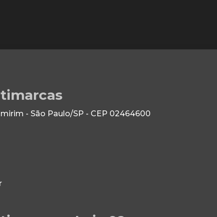
ltimarcas
 Imirim - São Paulo/SP - CEP 02464600
r