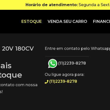
Horário de atendimento:
Segunda a Sexta
ESTOQUE
VENDA SEU CARRO
FINANC
 20V 180CV
Entre em contato pelo Whatsapp
ais
(11)2239-8278
stoque
Ou ligue agora para:
(11)2239-8278
 contato com nossa
s!