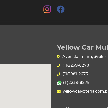
Yellow Car Mu
Avenida Imirim, 3638 -
(11)2239-8278
(11)3981-2673
(11)2239-8278
yellowcar@terra.com.b