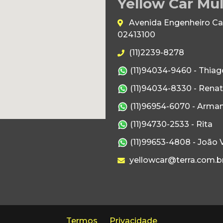
Yellow Car Mul
Avenida Engenheiro Caet
02413100
(11)2239-8278
(11)94034-9460 - Thiag
(11)94034-8330 - Rena
(11)96954-6070 - Arma
(11)94730-2533 - Rita
(11)99653-4808 - João V
yellowcar@terra.com.b
Termos
Privacidade