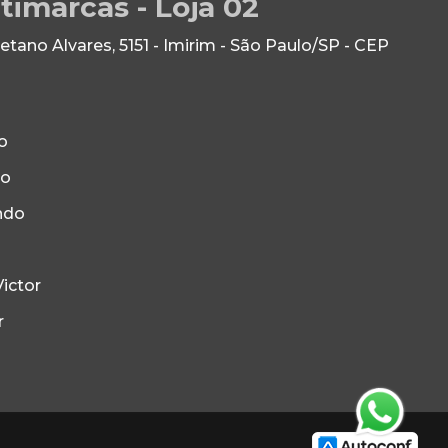
timarcas - Loja 02
ano Alvares, 5151 - Imirim - São Paulo/SP - CEP
o
to
ndo
ictor
r