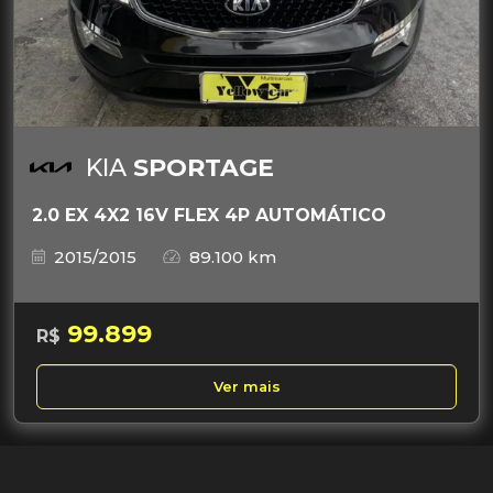
KIA
SPORTAGE
2.0 EX 4X2 16V FLEX 4P AUTOMÁTICO
2015/2015
89.100 km
99.899
R$
Ver mais