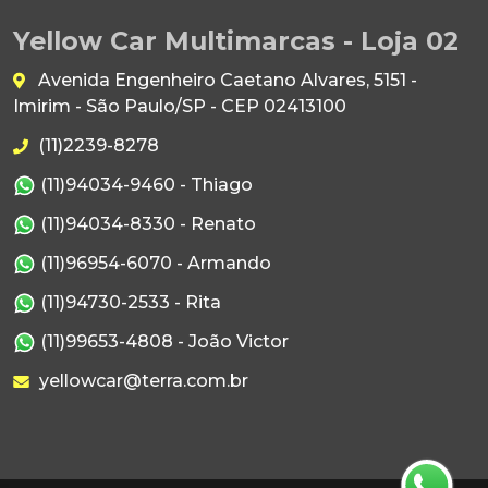
Yellow Car Multimarcas - Loja 02
Avenida Engenheiro Caetano Alvares, 5151 -
Imirim - São Paulo/SP - CEP 02413100
(11)2239-8278
(11)94034-9460 - Thiago
(11)94034-8330 - Renato
(11)96954-6070 - Armando
(11)94730-2533 - Rita
(11)99653-4808 - João Victor
yellowcar@terra.com.br