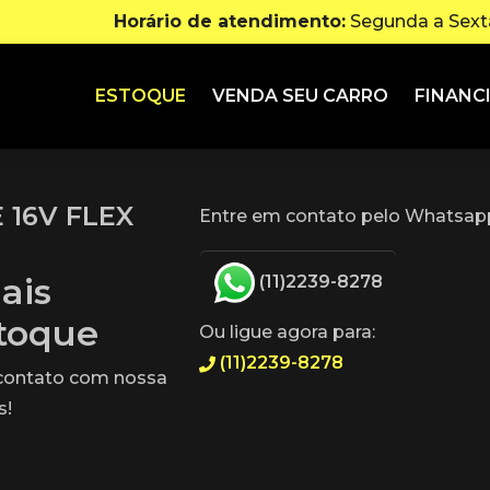
Horário de atendimento:
Segunda a Sexta
ESTOQUE
VENDA SEU CARRO
FINANC
 16V FLEX
Entre em contato pelo Whatsapp
ais
(11)2239-8278
stoque
Ou ligue agora para:
(11)2239-8278
 contato com nossa
s!