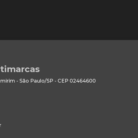
ltimarcas
 Imirim - São Paulo/SP - CEP 02464600
r