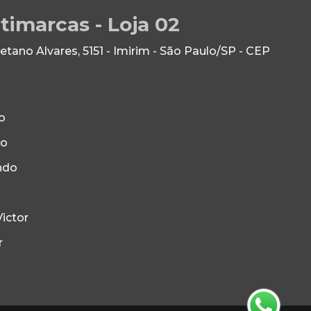
timarcas - Loja 02
ano Alvares, 5151 - Imirim - São Paulo/SP - CEP
o
to
ndo
ictor
r