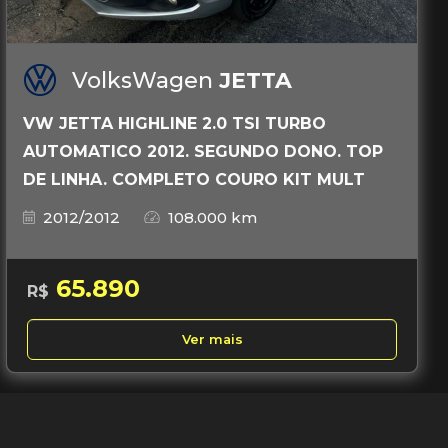
VolksWagen
JETTA
VW JETTA HIGHLINE 2.0 TSI TURBO
AUTOMATICO 2012. SEGUNDO DONO. TOP
DE LINHA. COMPLETO COURO KIT MULT
2012/2012
108.000 km
65.890
R$
Ver mais