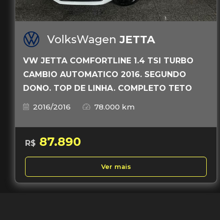
VolksWagen
JETTA
VW JETTA COMFORTLINE 1.4 TSI TURBO
CAMBIO AUTOMATICO 2016. SEGUNDO
DONO. TOP DE LINHA. COMPLETO TETO
2016/2016
78.000 km
87.890
R$
Ver mais