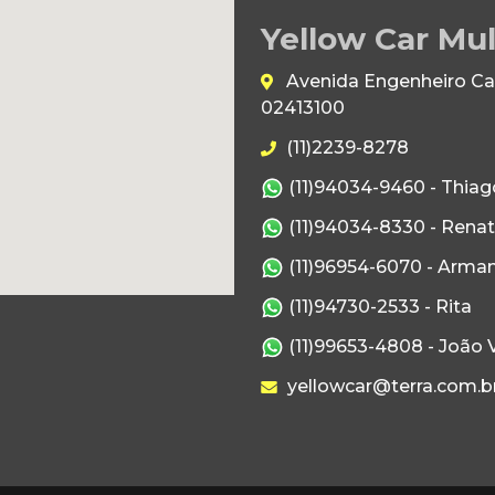
Yellow Car Mul
Avenida Engenheiro Caet
02413100
(11)2239-8278
(11)94034-9460 - Thiag
(11)94034-8330 - Rena
(11)96954-6070 - Arma
(11)94730-2533 - Rita
(11)99653-4808 - João V
yellowcar@terra.com.b